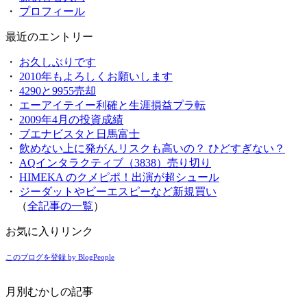
・
プロフィール
最近のエントリー
・
お久しぶりです
・
2010年もよろしくお願いします
・
4290と9955売却
・
エーアイテイー利確と生涯損益プラ転
・
2009年4月の投資成績
・
ブエナビスタと日馬富士
・
飲めない上に発がんリスクも高いの？ ひどすぎない？
・
AQインタラクティブ（3838）売り切り
・
HIMEKA のクメピポ！出演が超シュール
・
ジーダットやビーエスピーなど新規買い
（
全記事の一覧
）
お気に入りリンク
このブログを登録 by BlogPeople
月別むかしの記事