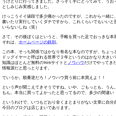
うけとりに行ってきました。さっそく手にとってみて、うお
としみじみ実感しました。
けっこうイイ値段で多少痛かったのですが、これから一緒に
書いたり実行していくダチですから、これくらいでもいいと
いらないしね（笑）
さて、その後ぼくはというと、手帳を買った足でおっきな本
それは、
ホームページの鉄則
。
この本、そっち関係ではかなり有名な本なのですが、ちょっと
ドッグイヤーと呼ばれる世界で２年というのはかなり大きい
知識はほとんど無料のWebサイトと
ノウハウ
だけでやってき
情報源だと思っとります。
ていうか。順番逆だろ！ノウハウ買う前に本買えよ！！
という声が聞こえてきそうですね。いや、ごもっとも。うん
もん。本当に買ってよかったと思ってるので、多少の間違い
というわけで、いつもどおり全くまとまりがない文章に自分
今日のブログは店じまいであります。