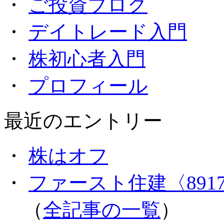
・
ご投資ブログ
・
デイトレード入門
・
株初心者入門
・
プロフィール
最近のエントリー
・
株はオフ
・
ファースト住建〈891
（
全記事の一覧
）