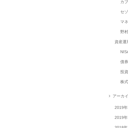
カ
セ
マ
野
資産運
NIS
債
投
株
アーカ
2019
2019
2018