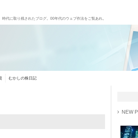
。時代に取り残されたブログ。00年代のウェブ作法をご覧あれ。
資
むかしの株日記
NEW P