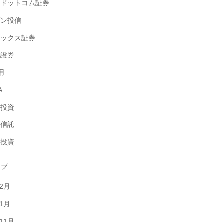
ブドットコム証券
ゾン投信
ネックス証券
村證券
用
A
券投資
資信託
式投資
イブ
年2月
年1月
年11月