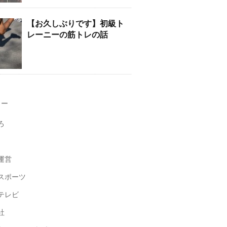
【お久しぶりです】初級ト
レーニーの筋トレの話
リー
ろ
運営
スポーツ
テレビ
社