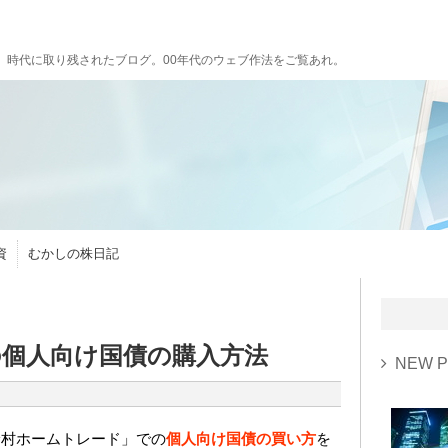
。時代に取り残されたブログ。00年代のウェブ作法をご覧あれ。
資
むかしの株日記
個人向け国債の購入方法
NEW P
野村ホームトレード」での
個人向け国債の買い方
を