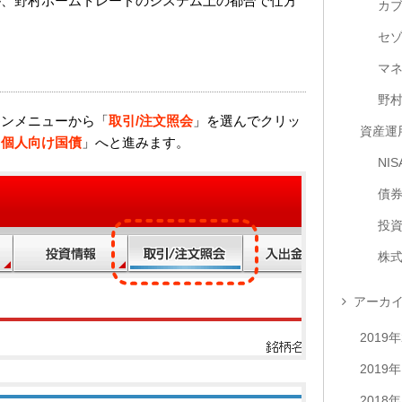
が、野村ホームトレードのシステム上の都合で仕方
カ
セ
き
マ
野
インメニューから「
取引/注文照会
」を選んでクリッ
資産運
「
個人向け国債
」へと進みます。
NIS
債
投
株
アーカ
2019
2019
2018