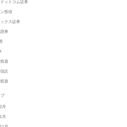
ブドットコム証券
ゾン投信
ネックス証券
村證券
用
A
券投資
資信託
式投資
イブ
年2月
年1月
年11月