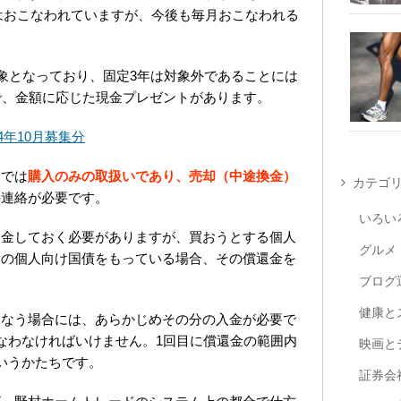
在はおこなわれていますが、今後も毎月おこなわれる
対象となっており、固定3年は対象外であることには
で、金額に応じた現金プレゼントがあります。
4年10月募集分
ドでは
購入のみの取扱いであり、売却（中途換金）
カテゴ
の連絡が必要です。
いろい
入金しておく必要がありますが、買おうとする個人
グルメ
定の個人向け国債をもっている場合、その償還金を
ブログ
健康と
こなう場合には、あらかじめその分の入金が必要で
なわなければいけません。1回目に償還金の範囲内
映画と
いうかたちです。
証券会