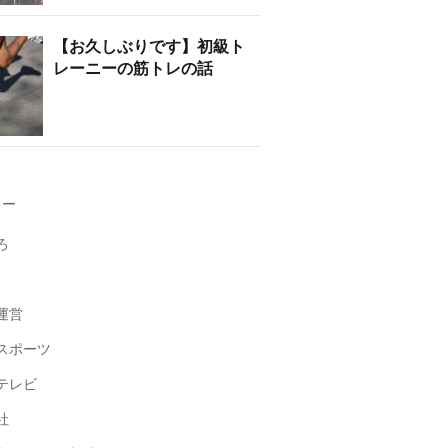
【お久しぶりです】初級ト
レーニーの筋トレの話
リー
ろ
運営
スポーツ
テレビ
社