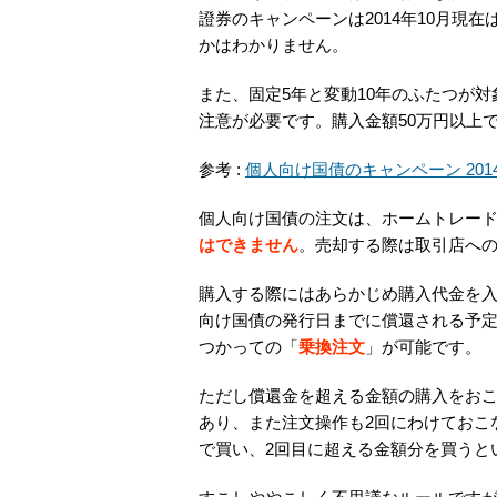
證券のキャンペーンは2014年10月現
かはわかりません。
また、固定5年と変動10年のふたつが
注意が必要です。購入金額50万円以上
参考 :
個人向け国債のキャンペーン 201
個人向け国債の注文は、ホームトレー
はできません
。売却する際は取引店へ
購入する際にはあらかじめ購入代金を
向け国債の発行日までに償還される予
つかっての「
乗換注文
」が可能です。
ただし償還金を超える金額の購入をお
あり、また注文操作も2回にわけておこ
で買い、2回目に超える金額分を買うと